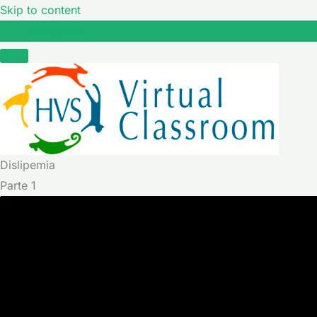
Skip to content
Dislipemia
Dislipemia
Parte 1