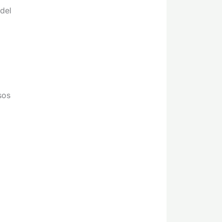
del
sos