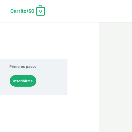
Carrito/
$
0
0
Lecciones
Módulo
Módulo
Módulo
Nutrición
Metabolismo
Endocrinología
Primeros pasos
Inscribirme