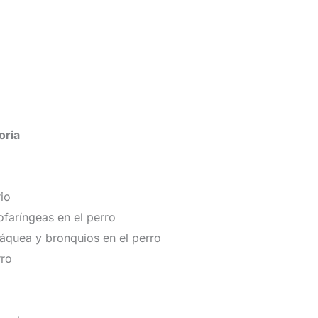
oria
io
aríngeas en el perro
ráquea y bronquios en el perro
rro