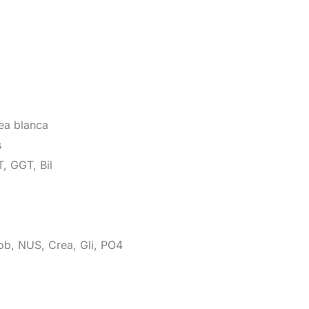
ea blanca
es
T, GGT, Bil
lob, NUS, Crea, Gli, PO4